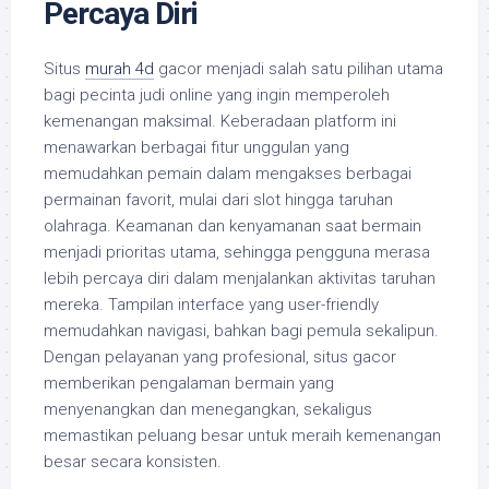
Percaya Diri
Situs
murah 4d
gacor menjadi salah satu pilihan utama
bagi pecinta judi online yang ingin memperoleh
kemenangan maksimal. Keberadaan platform ini
menawarkan berbagai fitur unggulan yang
memudahkan pemain dalam mengakses berbagai
permainan favorit, mulai dari slot hingga taruhan
olahraga. Keamanan dan kenyamanan saat bermain
menjadi prioritas utama, sehingga pengguna merasa
lebih percaya diri dalam menjalankan aktivitas taruhan
mereka. Tampilan interface yang user-friendly
memudahkan navigasi, bahkan bagi pemula sekalipun.
Dengan pelayanan yang profesional, situs gacor
memberikan pengalaman bermain yang
menyenangkan dan menegangkan, sekaligus
memastikan peluang besar untuk meraih kemenangan
besar secara konsisten.