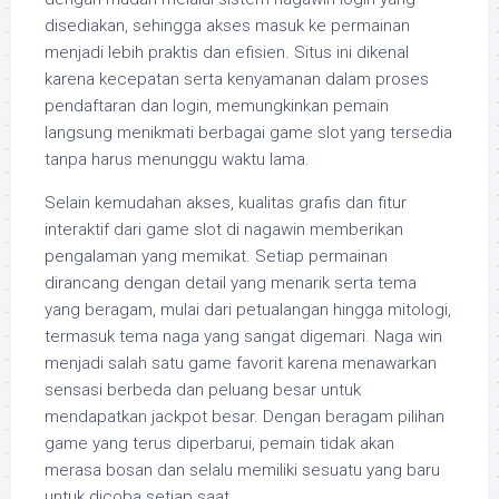
disediakan, sehingga akses masuk ke permainan
menjadi lebih praktis dan efisien. Situs ini dikenal
karena kecepatan serta kenyamanan dalam proses
pendaftaran dan login, memungkinkan pemain
langsung menikmati berbagai game slot yang tersedia
tanpa harus menunggu waktu lama.
Selain kemudahan akses, kualitas grafis dan fitur
interaktif dari game slot di nagawin memberikan
pengalaman yang memikat. Setiap permainan
dirancang dengan detail yang menarik serta tema
yang beragam, mulai dari petualangan hingga mitologi,
termasuk tema naga yang sangat digemari. Naga win
menjadi salah satu game favorit karena menawarkan
sensasi berbeda dan peluang besar untuk
mendapatkan jackpot besar. Dengan beragam pilihan
game yang terus diperbarui, pemain tidak akan
merasa bosan dan selalu memiliki sesuatu yang baru
untuk dicoba setiap saat.