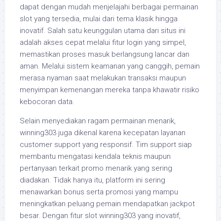
dapat dengan mudah menjelajahi berbagai permainan
slot yang tersedia, mulai dari tema klasik hingga
inovatif. Salah satu keunggulan utama dari situs ini
adalah akses cepat melalui fitur login yang simpel,
memastikan proses masuk berlangsung lancar dan
aman. Melalui sistem keamanan yang canggih, pemain
merasa nyaman saat melakukan transaksi maupun
menyimpan kemenangan mereka tanpa khawatir risiko
kebocoran data.
Selain menyediakan ragam permainan menarik,
winning303 juga dikenal karena kecepatan layanan
customer support yang responsif. Tim support siap
membantu mengatasi kendala teknis maupun
pertanyaan terkait promo menarik yang sering
diadakan. Tidak hanya itu, platform ini sering
menawarkan bonus serta promosi yang mampu
meningkatkan peluang pemain mendapatkan jackpot
besar. Dengan fitur slot winning303 yang inovatif,