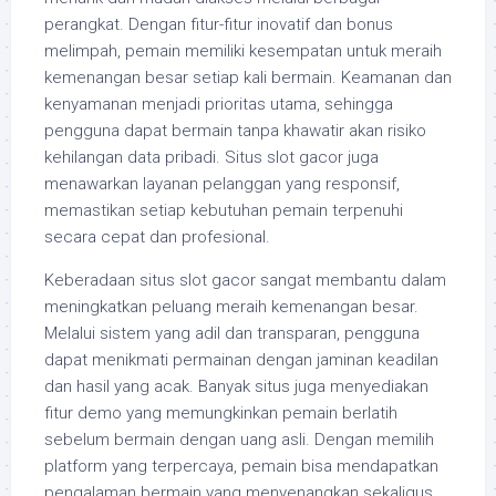
perangkat. Dengan fitur-fitur inovatif dan bonus
melimpah, pemain memiliki kesempatan untuk meraih
kemenangan besar setiap kali bermain. Keamanan dan
kenyamanan menjadi prioritas utama, sehingga
pengguna dapat bermain tanpa khawatir akan risiko
kehilangan data pribadi. Situs slot gacor juga
menawarkan layanan pelanggan yang responsif,
memastikan setiap kebutuhan pemain terpenuhi
secara cepat dan profesional.
Keberadaan situs slot gacor sangat membantu dalam
meningkatkan peluang meraih kemenangan besar.
Melalui sistem yang adil dan transparan, pengguna
dapat menikmati permainan dengan jaminan keadilan
dan hasil yang acak. Banyak situs juga menyediakan
fitur demo yang memungkinkan pemain berlatih
sebelum bermain dengan uang asli. Dengan memilih
platform yang terpercaya, pemain bisa mendapatkan
pengalaman bermain yang menyenangkan sekaligus