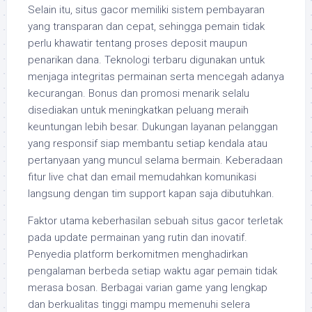
Selain itu, situs gacor memiliki sistem pembayaran
yang transparan dan cepat, sehingga pemain tidak
perlu khawatir tentang proses deposit maupun
penarikan dana. Teknologi terbaru digunakan untuk
menjaga integritas permainan serta mencegah adanya
kecurangan. Bonus dan promosi menarik selalu
disediakan untuk meningkatkan peluang meraih
keuntungan lebih besar. Dukungan layanan pelanggan
yang responsif siap membantu setiap kendala atau
pertanyaan yang muncul selama bermain. Keberadaan
fitur live chat dan email memudahkan komunikasi
langsung dengan tim support kapan saja dibutuhkan.
Faktor utama keberhasilan sebuah situs gacor terletak
pada update permainan yang rutin dan inovatif.
Penyedia platform berkomitmen menghadirkan
pengalaman berbeda setiap waktu agar pemain tidak
merasa bosan. Berbagai varian game yang lengkap
dan berkualitas tinggi mampu memenuhi selera