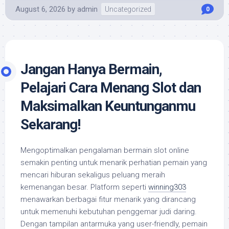
August 6, 2026
by
admin
Uncategorized
0
Jangan Hanya Bermain,
Pelajari Cara Menang Slot dan
Maksimalkan Keuntunganmu
Sekarang!
Mengoptimalkan pengalaman bermain slot online
semakin penting untuk menarik perhatian pemain yang
mencari hiburan sekaligus peluang meraih
kemenangan besar. Platform seperti
winning303
menawarkan berbagai fitur menarik yang dirancang
untuk memenuhi kebutuhan penggemar judi daring.
Dengan tampilan antarmuka yang user-friendly, pemain