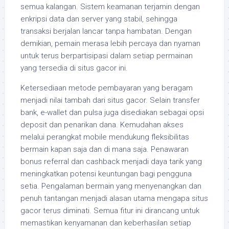
semua kalangan. Sistem keamanan terjamin dengan
enkripsi data dan server yang stabil, sehingga
transaksi berjalan lancar tanpa hambatan. Dengan
demikian, pemain merasa lebih percaya dan nyaman
untuk terus berpartisipasi dalam setiap permainan
yang tersedia di situs gacor ini.
Ketersediaan metode pembayaran yang beragam
menjadi nilai tambah dari situs gacor. Selain transfer
bank, e-wallet dan pulsa juga disediakan sebagai opsi
deposit dan penarikan dana. Kemudahan akses
melalui perangkat mobile mendukung fleksibilitas
bermain kapan saja dan di mana saja. Penawaran
bonus referral dan cashback menjadi daya tarik yang
meningkatkan potensi keuntungan bagi pengguna
setia. Pengalaman bermain yang menyenangkan dan
penuh tantangan menjadi alasan utama mengapa situs
gacor terus diminati. Semua fitur ini dirancang untuk
memastikan kenyamanan dan keberhasilan setiap