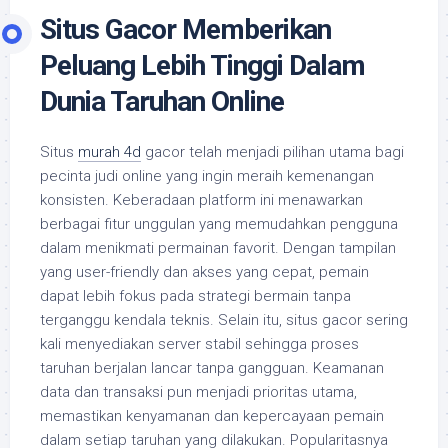
Situs Gacor Memberikan
Peluang Lebih Tinggi Dalam
Dunia Taruhan Online
Situs
murah 4d
gacor telah menjadi pilihan utama bagi
pecinta judi online yang ingin meraih kemenangan
konsisten. Keberadaan platform ini menawarkan
berbagai fitur unggulan yang memudahkan pengguna
dalam menikmati permainan favorit. Dengan tampilan
yang user-friendly dan akses yang cepat, pemain
dapat lebih fokus pada strategi bermain tanpa
terganggu kendala teknis. Selain itu, situs gacor sering
kali menyediakan server stabil sehingga proses
taruhan berjalan lancar tanpa gangguan. Keamanan
data dan transaksi pun menjadi prioritas utama,
memastikan kenyamanan dan kepercayaan pemain
dalam setiap taruhan yang dilakukan. Popularitasnya