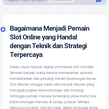
Bagaimana Menjadi Pemain
Slot Online yang Handal
dengan Teknik dan Strategi
Terpercaya
Dalam dunia hiburan digital, permainan slot semakin
diminati banyak orang karena menawarkan sensasi
mendebarkan dan peluang meraih keuntungan besar.
Slot dikenal sebagai salah satu bentuk hiburan yang
menggabungkan keberuntungan dan strategi,
sehingga pemain merasa tertantang untuk mencoba
keberuntungan mereka di setiap putaran. Melalui
teknologi modern, slot kini hadir dalam berbagai tema