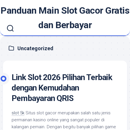
Skip
Panduan Main Slot Gacor Gratis
to
content
dan Berbayar
Uncategorized
Link Slot 2026 Pilihan Terbaik
dengan Kemudahan
Pembayaran QRIS
slot 5k
Situs slot gacor merupakan salah satu jenis
permainan kasino online yang sangat populer di
kalangan pemain. Dengan begitu banyak pilihan game