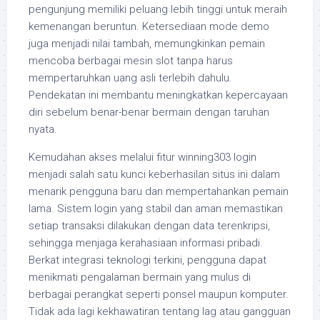
pengunjung memiliki peluang lebih tinggi untuk meraih
kemenangan beruntun. Ketersediaan mode demo
juga menjadi nilai tambah, memungkinkan pemain
mencoba berbagai mesin slot tanpa harus
mempertaruhkan uang asli terlebih dahulu.
Pendekatan ini membantu meningkatkan kepercayaan
diri sebelum benar-benar bermain dengan taruhan
nyata.
Kemudahan akses melalui fitur winning303 login
menjadi salah satu kunci keberhasilan situs ini dalam
menarik pengguna baru dan mempertahankan pemain
lama. Sistem login yang stabil dan aman memastikan
setiap transaksi dilakukan dengan data terenkripsi,
sehingga menjaga kerahasiaan informasi pribadi.
Berkat integrasi teknologi terkini, pengguna dapat
menikmati pengalaman bermain yang mulus di
berbagai perangkat seperti ponsel maupun komputer.
Tidak ada lagi kekhawatiran tentang lag atau gangguan