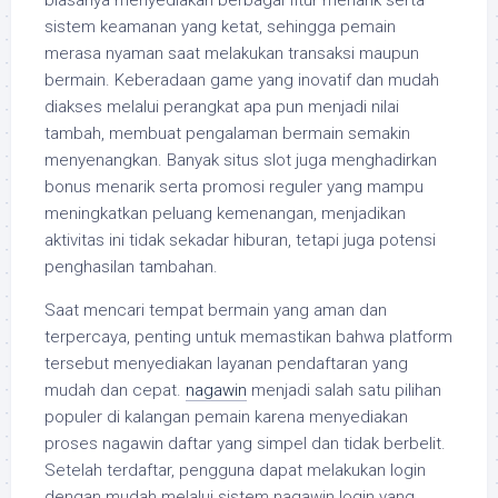
biasanya menyediakan berbagai fitur menarik serta
sistem keamanan yang ketat, sehingga pemain
merasa nyaman saat melakukan transaksi maupun
bermain. Keberadaan game yang inovatif dan mudah
diakses melalui perangkat apa pun menjadi nilai
tambah, membuat pengalaman bermain semakin
menyenangkan. Banyak situs slot juga menghadirkan
bonus menarik serta promosi reguler yang mampu
meningkatkan peluang kemenangan, menjadikan
aktivitas ini tidak sekadar hiburan, tetapi juga potensi
penghasilan tambahan.
Saat mencari tempat bermain yang aman dan
terpercaya, penting untuk memastikan bahwa platform
tersebut menyediakan layanan pendaftaran yang
mudah dan cepat.
nagawin
menjadi salah satu pilihan
populer di kalangan pemain karena menyediakan
proses nagawin daftar yang simpel dan tidak berbelit.
Setelah terdaftar, pengguna dapat melakukan login
dengan mudah melalui sistem nagawin login yang