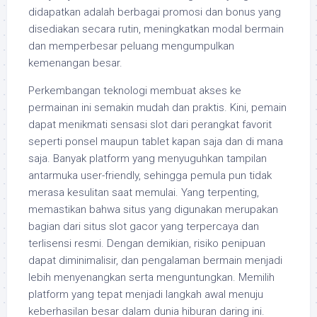
didapatkan adalah berbagai promosi dan bonus yang
disediakan secara rutin, meningkatkan modal bermain
dan memperbesar peluang mengumpulkan
kemenangan besar.
Perkembangan teknologi membuat akses ke
permainan ini semakin mudah dan praktis. Kini, pemain
dapat menikmati sensasi slot dari perangkat favorit
seperti ponsel maupun tablet kapan saja dan di mana
saja. Banyak platform yang menyuguhkan tampilan
antarmuka user-friendly, sehingga pemula pun tidak
merasa kesulitan saat memulai. Yang terpenting,
memastikan bahwa situs yang digunakan merupakan
bagian dari situs slot gacor yang terpercaya dan
terlisensi resmi. Dengan demikian, risiko penipuan
dapat diminimalisir, dan pengalaman bermain menjadi
lebih menyenangkan serta menguntungkan. Memilih
platform yang tepat menjadi langkah awal menuju
keberhasilan besar dalam dunia hiburan daring ini.