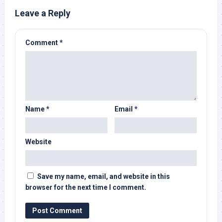
Leave a Reply
Comment
*
Name
*
Email
*
Website
Save my name, email, and website in this
browser for the next time I comment.