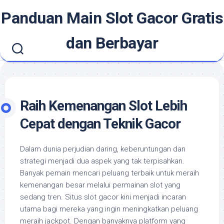
Skip
Panduan Main Slot Gacor Gratis
to
content
dan Berbayar
Raih Kemenangan Slot Lebih
Cepat dengan Teknik Gacor
Dalam dunia perjudian daring, keberuntungan dan
strategi menjadi dua aspek yang tak terpisahkan.
Banyak pemain mencari peluang terbaik untuk meraih
kemenangan besar melalui permainan slot yang
sedang tren. Situs slot gacor kini menjadi incaran
utama bagi mereka yang ingin meningkatkan peluang
meraih jackpot. Dengan banyaknya platform yang