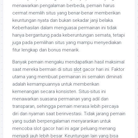
menawarkan pengalaman berbeda, pemain harus
cermat memilih situs yang benar-benar memberikan
keuntungan nyata dan bukan sekadar janji belaka.
Keberhasilan dalam menguasai permainan ini tidak
hanya bergantung pada keberuntungan semata, tetapi
juga pada pemilihan situs yang mampu menyediakan
fitur lengkap dan bonus menarik.
Banyak pemain mengaku mendapatkan hasil maksimal
saat mereka bermain di situs
slot
gacor hari ini. Faktor
utama yang membuat permainan ini semakin diminati
adalah kemampuannya untuk memberikan
kemenangan secara konsisten. Situs-situs ini
menawarkan suasana permainan yang adil dan
transparan, sehingga pemain merasa lebih percaya
diri dan nyaman saat berinvestasi. Tidak jarang pemain
yang sudah berpengalaman menyarankan untuk
mencoba slot gacor hari ini agar peluang menang
menjadi jauh lebih besar. Keuntungan lain yang bisa