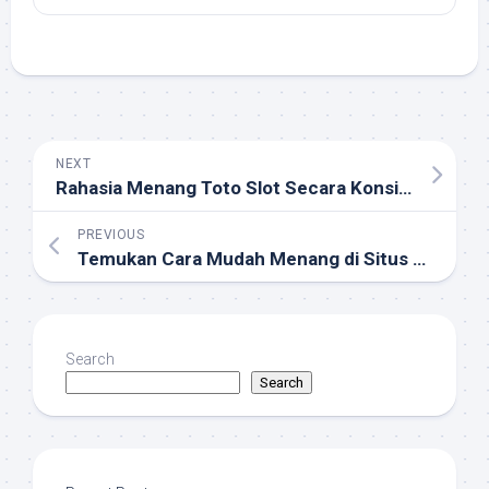
NEXT
Rahasia Menang Toto Slot Secara Konsisten
PREVIOUS
Temukan Cara Mudah Menang di Situs Slot Gacor
Search
Search