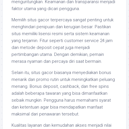
menguntungkan. Keamanan dan transparansi menjadi
faktor utama yang dicari pengguna.
Memilih situs gacor terpercaya sangat penting untuk
menghindari penipuan dan kerugian besar. Pastikan
situs memiliki lisensi resmi serta sistem keamanan
yang terjamin. Fitur seperti customer service 24 jam
dan metode deposit cepat juga menjadi
pertimbangan utama. Dengan demikian, pemain
merasa nyaman dan percaya diri saat bermain.
Selain itu, situs gacor biasanya menyediakan bonus
menarik dan promo rutin untuk meningkatkan peluang
menang. Bonus deposit, cashback, dan free spins
adalah beberapa tawaran yang bisa dimanfaatkan
sebaik mungkin. Pengguna harus memahami syarat
dan ketentuan agar bisa mendapatkan manfaat
maksimal dari penawaran tersebut.
Kualitas layanan dan kemudahan akses menjadi nilai