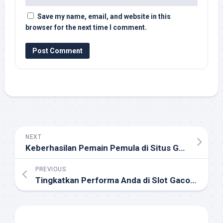
Save my name, email, and website in this
browser for the next time I comment.
NEXT
Keberhasilan Pemain Pemula di Situs Gacor yang Ramah Pemula
PREVIOUS
Tingkatkan Performa Anda di Slot Gacor Hari Ini