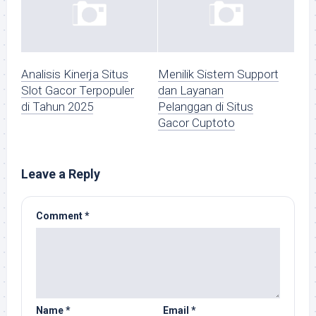
Analisis Kinerja Situs
Menilik Sistem Support
Slot Gacor Terpopuler
dan Layanan
di Tahun 2025
Pelanggan di Situs
Gacor Cuptoto
Leave a Reply
Comment
*
Name
*
Email
*