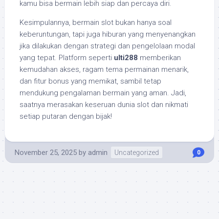
kamu bisa bermain lebih siap dan percaya diri.
Kesimpulannya, bermain slot bukan hanya soal
keberuntungan, tapi juga hiburan yang menyenangkan
jika dilakukan dengan strategi dan pengelolaan modal
yang tepat. Platform seperti
ulti288
memberikan
kemudahan akses, ragam tema permainan menarik,
dan fitur bonus yang memikat, sambil tetap
mendukung pengalaman bermain yang aman. Jadi,
saatnya merasakan keseruan dunia slot dan nikmati
setiap putaran dengan bijak!
November 25, 2025
by
admin
Uncategorized
0