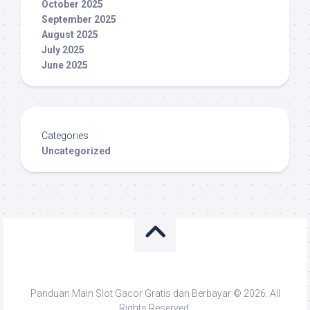
October 2025
September 2025
August 2025
July 2025
June 2025
Categories
Uncategorized
Panduan Main Slot Gacor Gratis dan Berbayar © 2026. All
Rights Reserved.