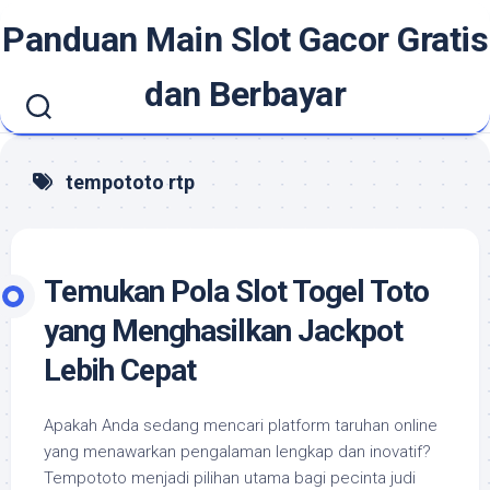
Skip
Panduan Main Slot Gacor Gratis
to
content
dan Berbayar
tempototo rtp
Temukan Pola Slot Togel Toto
yang Menghasilkan Jackpot
Lebih Cepat
Apakah Anda sedang mencari platform taruhan online
yang menawarkan pengalaman lengkap dan inovatif?
Tempototo menjadi pilihan utama bagi pecinta judi