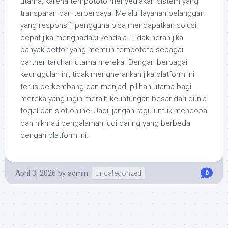
utama, karena tempototo menyediakan sistem yang
transparan dan terpercaya. Melalui layanan pelanggan
yang responsif, pengguna bisa mendapatkan solusi
cepat jika menghadapi kendala. Tidak heran jika
banyak bettor yang memilih tempototo sebagai
partner taruhan utama mereka. Dengan berbagai
keunggulan ini, tidak mengherankan jika platform ini
terus berkembang dan menjadi pilihan utama bagi
mereka yang ingin meraih keuntungan besar dari dunia
togel dan slot online. Jadi, jangan ragu untuk mencoba
dan nikmati pengalaman judi daring yang berbeda
dengan platform ini.
April 3, 2026
by
admin
Uncategorized
0