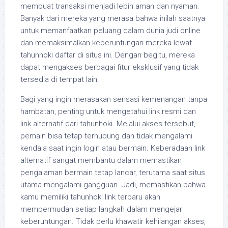
membuat transaksi menjadi lebih aman dan nyaman.
Banyak dari mereka yang merasa bahwa inilah saatnya
untuk memanfaatkan peluang dalam dunia judi online
dan memaksimalkan keberuntungan mereka lewat
tahunhoki daftar di situs ini. Dengan begitu, mereka
dapat mengakses berbagai fitur eksklusif yang tidak
tersedia di tempat lain.
Bagi yang ingin merasakan sensasi kemenangan tanpa
hambatan, penting untuk mengetahui link resmi dan
link alternatif dari tahunhoki. Melalui akses tersebut,
pemain bisa tetap terhubung dan tidak mengalami
kendala saat ingin login atau bermain. Keberadaan link
alternatif sangat membantu dalam memastikan
pengalaman bermain tetap lancar, terutama saat situs
utama mengalami gangguan. Jadi, memastikan bahwa
kamu memiliki tahunhoki link terbaru akan
mempermudah setiap langkah dalam mengejar
keberuntungan. Tidak perlu khawatir kehilangan akses,