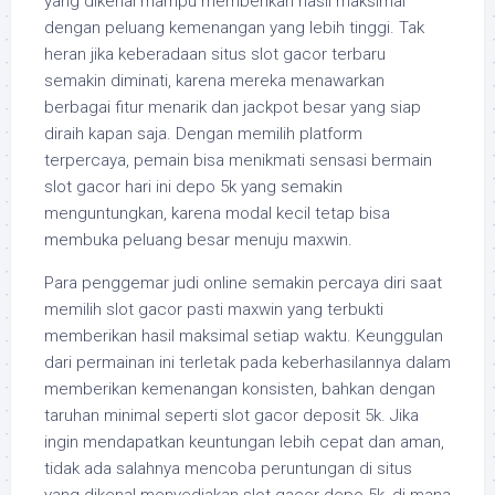
yang dikenal mampu memberikan hasil maksimal
dengan peluang kemenangan yang lebih tinggi. Tak
heran jika keberadaan situs slot gacor terbaru
semakin diminati, karena mereka menawarkan
berbagai fitur menarik dan jackpot besar yang siap
diraih kapan saja. Dengan memilih platform
terpercaya, pemain bisa menikmati sensasi bermain
slot gacor hari ini depo 5k yang semakin
menguntungkan, karena modal kecil tetap bisa
membuka peluang besar menuju maxwin.
Para penggemar judi online semakin percaya diri saat
memilih slot gacor pasti maxwin yang terbukti
memberikan hasil maksimal setiap waktu. Keunggulan
dari permainan ini terletak pada keberhasilannya dalam
memberikan kemenangan konsisten, bahkan dengan
taruhan minimal seperti slot gacor deposit 5k. Jika
ingin mendapatkan keuntungan lebih cepat dan aman,
tidak ada salahnya mencoba peruntungan di situs