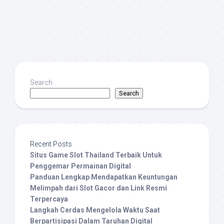
Search
Search
Recent Posts
Situs Game Slot Thailand Terbaik Untuk
Penggemar Permainan Digital
Panduan Lengkap Mendapatkan Keuntungan
Melimpah dari Slot Gacor dan Link Resmi
Terpercaya
Langkah Cerdas Mengelola Waktu Saat
Berpartisipasi Dalam Taruhan Digital