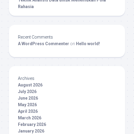
Teknik Analisis Data untuk Menemukan Pola
Rahasia
Recent Comments
A WordPress Commenter
on
Hello world!
Archives
August 2026
July 2026
June 2026
May 2026
April 2026
March 2026
February 2026
January 2026