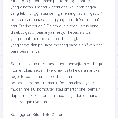
Situs toto gacor adalah platform togel online
yang diketahui memiliki frekuensi keluaran angka
yang lebih tinggi atau sering menang. Istilah “gacor”
berasal dari bahasa slang yang berarti “sempurna”
atau “sering terjadi”. Dalam dunia togel, situs yang
disebut gacor biasanya merujuk kepada situs
yang dapat memberikan prediksi angka
yang tepat dan peluang menang yang signifikan bagi
para pesertanya.
Selain itu, situs toto gacor juga menyajikan berbagai
fitur lengkap seperti live draw, data keluaran angka
togel terbaru, analisis prediksi, dan
berbagai promosi menarik. Dengan akses yang
mudah melalui komputer atau smartphone, pemain
dapat melakukan taruhan kapan saja dan di mana
saja dengan nyaman.
Keunggulan Situs Toto Gacor