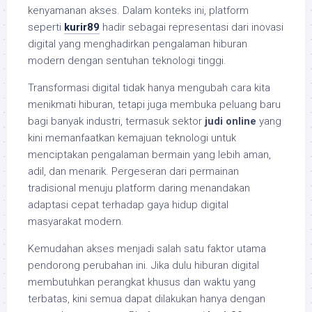
kenyamanan akses. Dalam konteks ini, platform
seperti
kurir89
hadir sebagai representasi dari inovasi
digital yang menghadirkan pengalaman hiburan
modern dengan sentuhan teknologi tinggi.
Transformasi digital tidak hanya mengubah cara kita
menikmati hiburan, tetapi juga membuka peluang baru
bagi banyak industri, termasuk sektor
judi online
yang
kini memanfaatkan kemajuan teknologi untuk
menciptakan pengalaman bermain yang lebih aman,
adil, dan menarik. Pergeseran dari permainan
tradisional menuju platform daring menandakan
adaptasi cepat terhadap gaya hidup digital
masyarakat modern.
Kemudahan akses menjadi salah satu faktor utama
pendorong perubahan ini. Jika dulu hiburan digital
membutuhkan perangkat khusus dan waktu yang
terbatas, kini semua dapat dilakukan hanya dengan