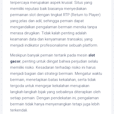
terpercaya merupakan aspek krusial. Situs yang
memiliki reputasi baik biasanya menyediakan
permainan slot dengan tingkat RTP (Return to Player)
yang jelas dan adil, sehingga pemain dapat
mengandalkan pengalaman bermain mereka tanpa
merasa dirugikan. Tidak kalah penting adalah
keamanan data dan kenyamanan transaksi, yang
menjadi indikator profesionalisme sebuah platform.
Meskipun banyak pemain tertarik pada mesin
slot
gacor
, penting untuk diingat bahwa perjudian selalu
memiliki risiko. Kesadaran terhadap risiko ini harus
menjadi bagian dari strategi bermain. Mengatur waktu
bermain, menetapkan batas kekalahan, serta tidak
tergoda untuk mengejar kekalahan merupakan
langkah-langkah bijak yang sebaiknya diterapkan oleh
setiap pemain. Dengan pendekatan ini, pengalaman
bermain tidak hanya menyenangkan tetapi juga lebih
terkendali.