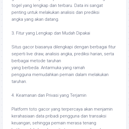
togel yang lengkap dan terbaru. Data ini sangat
penting untuk melakukan analisis dan prediksi
angka yang akan datang.
3. Fitur yang Lengkap dan Mudah Dipakai
Situs gacor biasanya dilengkapi dengan berbagai fitur
seperti live draw, analisis angka, prediksi harian, serta
berbagai metode taruhan
yang berbeda. Antarmuka yang ramah
pengguna memudahkan pemain dalam melakukan
taruhan.
4. Keamanan dan Privasi yang Terjamin
Platform toto gacor yang terpercaya akan menjamin
kerahasiaan data pribadi pengguna dan transaksi
keuangan, sehingga pemain merasa tenang