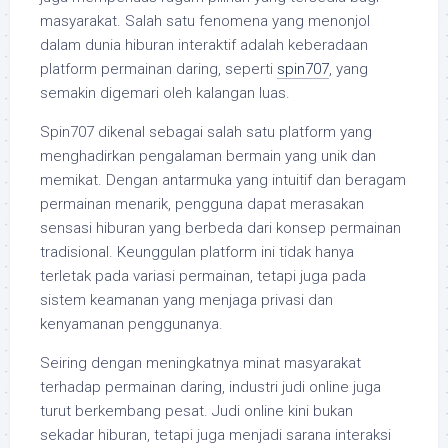
masyarakat. Salah satu fenomena yang menonjol
dalam dunia hiburan interaktif adalah keberadaan
platform permainan daring, seperti
spin707
, yang
semakin digemari oleh kalangan luas.
Spin707 dikenal sebagai salah satu platform yang
menghadirkan pengalaman bermain yang unik dan
memikat. Dengan antarmuka yang intuitif dan beragam
permainan menarik, pengguna dapat merasakan
sensasi hiburan yang berbeda dari konsep permainan
tradisional. Keunggulan platform ini tidak hanya
terletak pada variasi permainan, tetapi juga pada
sistem keamanan yang menjaga privasi dan
kenyamanan penggunanya.
Seiring dengan meningkatnya minat masyarakat
terhadap permainan daring, industri judi online juga
turut berkembang pesat. Judi online kini bukan
sekadar hiburan, tetapi juga menjadi sarana interaksi