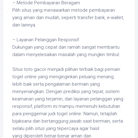
– Metode Pembayaran Beragam
Pilih situs yang menawarkan metode pembayaran
yang aman dan mudah, seperti transfer bank, e-wallet,
dan lainnya.
– Layanan Pelanggan Responsif
Dukungan yang cepat dan ramah sangat membantu
dalam menyelesaikan masalah yang mungkin timbul.
Situs toto gacor menjadi pilihan terbaik bagi pemain
togel online yang menginginkan peluang menang
lebih baik serta pengalaman bermain yang
menyenangkan. Dengan prediksi yang tepat, sistem
keamanan yang terjamin, dan layanan pelanggan yang
responsif, platform ini mampu memenuhi kebutuhan
para penggemar judi togel online. Namun, tetaplah
bijaksana dan bertanggung jawab saat bermain, serta
selalu pilih situs yang tepercaya agar hasil
yang diperoleh benar-benar aman dan