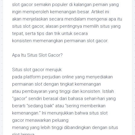
slot gacor semakin populer di kalangan pemain yang
ingin memperoleh kemenangan besar. Artikel ini
akan menjelaskan secara mendalam mengenai apa itu
situs slot gacor, alasan pentingnya memilih situs yang
tepat, serta tips dan trik untuk secara
konsisten memenangkan permainan slot gacor.
Apa Itu Situs Slot Gacor?
Situs slot gacor merujuk
pada platform perjudian online yang menyediakan
permainan slot dengan tingkat kemenangan
atau pembayaran yang tinggi dan konsisten. Istilah
“gacor” sendiri berasal dari bahasa sehari-hari yang
berarti “sedang baik” atau “sering memberikan
kemenangan.” Ini menunjukkan bahwa situs slot
gacor menawarkan peluang
menang yang lebih tinggi dibandingkan dengan situs
slot lainnya.