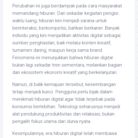
Perubahan ini juga berdampak pada cara masyarakat
memandang hiburan. Dari sekadar kegiatan pengisi
waktu luang, hiburan kini menjadi sarana untuk
berinteraksi, berkompetisi, bahkan berkarier. Banyak
individu yang kini menjadikan aktivitas digital sebagai
sumber penghasilan, baik melalui konten kreatif,
turnamen daring, maupun kerja sama brand.
Fenomena ini menunjukkan bahwa hiburan digital
bukan lagi sekadar tren sementara, melainkan bagian
dari ekosistem ekonomi kreatif yang berkelanjutan.
Namun, di balik kemajuan tersebut, keseimbangan
tetap menjadi kunci. Pengguna perlu bijak dalam
menikmati hiburan digital agar tidak terjebak pada
konsumsi berlebihan. Teknologi seharusnya menjadi
alat pendukung produktivitas dan relaksasi, bukan
pengalih fokus utama dari dunia nyata.
Kesimpulannya, era hiburan digital telah membawa