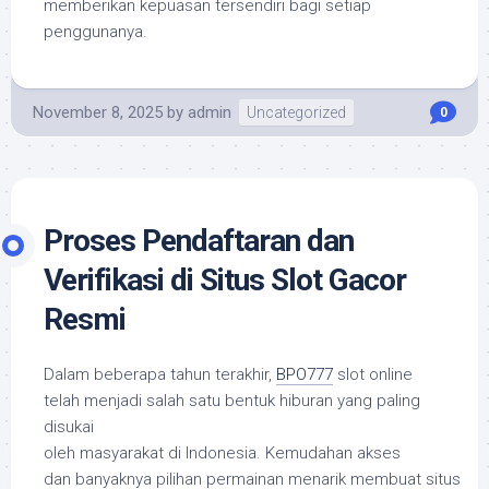
memberikan kepuasan tersendiri bagi setiap
penggunanya.
November 8, 2025
by
admin
Uncategorized
0
Proses Pendaftaran dan
Verifikasi di Situs Slot Gacor
Resmi
Dalam beberapa tahun terakhir,
BPO777
slot online
telah menjadi salah satu bentuk hiburan yang paling
disukai
oleh masyarakat di Indonesia. Kemudahan akses
dan banyaknya pilihan permainan menarik membuat situs