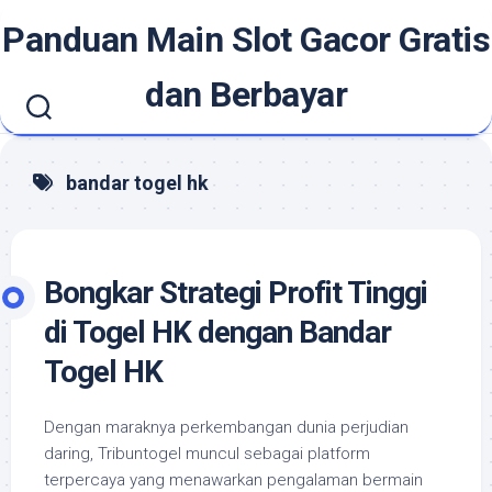
Skip
Panduan Main Slot Gacor Gratis
to
content
dan Berbayar
bandar togel hk
Bongkar Strategi Profit Tinggi
di Togel HK dengan Bandar
Togel HK
Dengan maraknya perkembangan dunia perjudian
daring, Tribuntogel muncul sebagai platform
terpercaya yang menawarkan pengalaman bermain