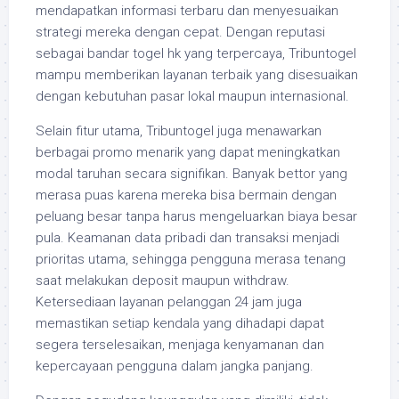
mendapatkan informasi terbaru dan menyesuaikan
strategi mereka dengan cepat. Dengan reputasi
sebagai bandar togel hk yang terpercaya, Tribuntogel
mampu memberikan layanan terbaik yang disesuaikan
dengan kebutuhan pasar lokal maupun internasional.
Selain fitur utama, Tribuntogel juga menawarkan
berbagai promo menarik yang dapat meningkatkan
modal taruhan secara signifikan. Banyak bettor yang
merasa puas karena mereka bisa bermain dengan
peluang besar tanpa harus mengeluarkan biaya besar
pula. Keamanan data pribadi dan transaksi menjadi
prioritas utama, sehingga pengguna merasa tenang
saat melakukan deposit maupun withdraw.
Ketersediaan layanan pelanggan 24 jam juga
memastikan setiap kendala yang dihadapi dapat
segera terselesaikan, menjaga kenyamanan dan
kepercayaan pengguna dalam jangka panjang.