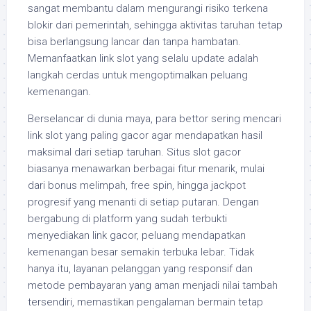
sangat membantu dalam mengurangi risiko terkena
blokir dari pemerintah, sehingga aktivitas taruhan tetap
bisa berlangsung lancar dan tanpa hambatan.
Memanfaatkan link slot yang selalu update adalah
langkah cerdas untuk mengoptimalkan peluang
kemenangan.
Berselancar di dunia maya, para bettor sering mencari
link slot yang paling gacor agar mendapatkan hasil
maksimal dari setiap taruhan. Situs slot gacor
biasanya menawarkan berbagai fitur menarik, mulai
dari bonus melimpah, free spin, hingga jackpot
progresif yang menanti di setiap putaran. Dengan
bergabung di platform yang sudah terbukti
menyediakan link gacor, peluang mendapatkan
kemenangan besar semakin terbuka lebar. Tidak
hanya itu, layanan pelanggan yang responsif dan
metode pembayaran yang aman menjadi nilai tambah
tersendiri, memastikan pengalaman bermain tetap