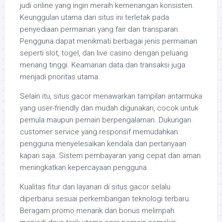
judi online yang ingin meraih kemenangan konsisten.
Keunggulan utama dari situs ini terletak pada
penyediaan permainan yang fair dan transparan.
Pengguna dapat menikmati berbagai jenis permainan
seperti slot, togel, dan live casino dengan peluang
menang tinggi. Keamanan data dan transaksi juga
menjadi prioritas utama.
Selain itu, situs gacor menawarkan tampilan antarmuka
yang user-friendly dan mudah digunakan, cocok untuk
pemula maupun pemain berpengalaman. Dukungan
customer service yang responsif memudahkan
pengguna menyelesaikan kendala dan pertanyaan
kapan saja. Sistem pembayaran yang cepat dan aman
meningkatkan kepercayaan pengguna.
Kualitas fitur dan layanan di situs gacor selalu
diperbarui sesuai perkembangan teknologi terbaru.
Beragam promo menarik dan bonus melimpah