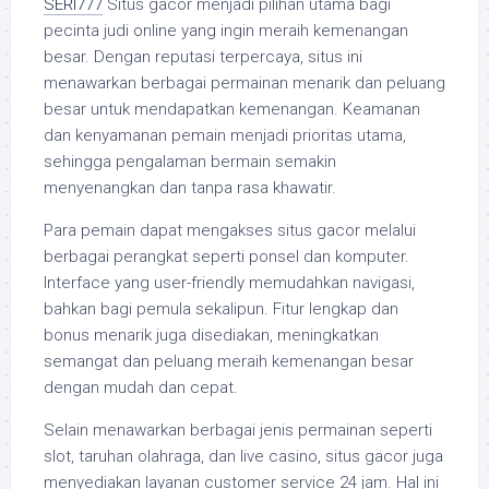
SERI777
Situs gacor menjadi pilihan utama bagi
pecinta judi online yang ingin meraih kemenangan
besar. Dengan reputasi terpercaya, situs ini
menawarkan berbagai permainan menarik dan peluang
besar untuk mendapatkan kemenangan. Keamanan
dan kenyamanan pemain menjadi prioritas utama,
sehingga pengalaman bermain semakin
menyenangkan dan tanpa rasa khawatir.
Para pemain dapat mengakses situs gacor melalui
berbagai perangkat seperti ponsel dan komputer.
Interface yang user-friendly memudahkan navigasi,
bahkan bagi pemula sekalipun. Fitur lengkap dan
bonus menarik juga disediakan, meningkatkan
semangat dan peluang meraih kemenangan besar
dengan mudah dan cepat.
Selain menawarkan berbagai jenis permainan seperti
slot, taruhan olahraga, dan live casino, situs gacor juga
menyediakan layanan customer service 24 jam. Hal ini