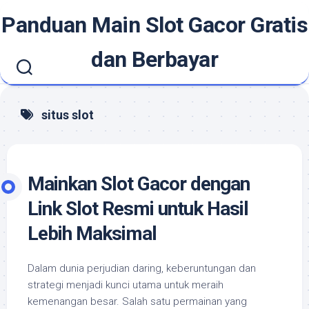
Skip
Panduan Main Slot Gacor Gratis
to
content
dan Berbayar
situs slot
Mainkan Slot Gacor dengan
Link Slot Resmi untuk Hasil
Lebih Maksimal
Dalam dunia perjudian daring, keberuntungan dan
strategi menjadi kunci utama untuk meraih
kemenangan besar. Salah satu permainan yang