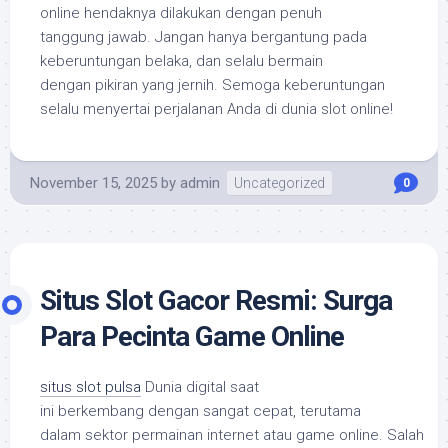
online hendaknya dilakukan dengan penuh
tanggung jawab. Jangan hanya bergantung pada
keberuntungan belaka, dan selalu bermain
dengan pikiran yang jernih. Semoga keberuntungan
selalu menyertai perjalanan Anda di dunia slot online!
November 15, 2025
by
admin
Uncategorized
0
Situs Slot Gacor Resmi: Surga
Para Pecinta Game Online
situs slot pulsa
Dunia digital saat
ini berkembang dengan sangat cepat, terutama
dalam sektor permainan internet atau game online. Salah