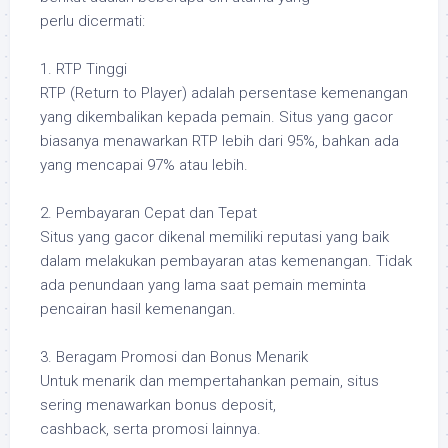
perlu dicermati:
1. RTP Tinggi
RTP (Return to Player) adalah persentase kemenangan
yang dikembalikan kepada pemain. Situs yang gacor
biasanya menawarkan RTP lebih dari 95%, bahkan ada
yang mencapai 97% atau lebih.
2. Pembayaran Cepat dan Tepat
Situs yang gacor dikenal memiliki reputasi yang baik
dalam melakukan pembayaran atas kemenangan. Tidak
ada penundaan yang lama saat pemain meminta
pencairan hasil kemenangan.
3. Beragam Promosi dan Bonus Menarik
Untuk menarik dan mempertahankan pemain, situs
sering menawarkan bonus deposit,
cashback, serta promosi lainnya.