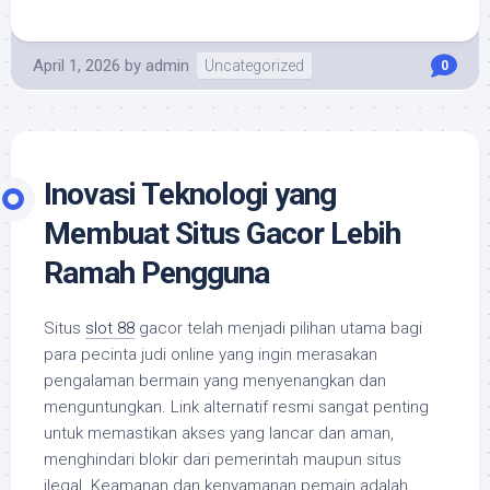
April 1, 2026
by
admin
Uncategorized
0
Inovasi Teknologi yang
Membuat Situs Gacor Lebih
Ramah Pengguna
Situs
slot 88
gacor telah menjadi pilihan utama bagi
para pecinta judi online yang ingin merasakan
pengalaman bermain yang menyenangkan dan
menguntungkan. Link alternatif resmi sangat penting
untuk memastikan akses yang lancar dan aman,
menghindari blokir dari pemerintah maupun situs
ilegal. Keamanan dan kenyamanan pemain adalah