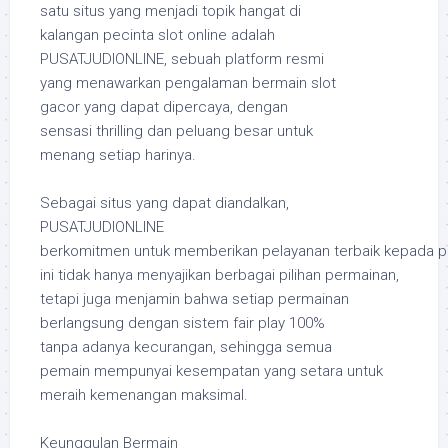
satu situs yang menjadi topik hangat di
kalangan pecinta slot online adalah
PUSATJUDIONLINE, sebuah platform resmi
yang menawarkan pengalaman bermain slot
gacor yang dapat dipercaya, dengan
sensasi thrilling dan peluang besar untuk
menang setiap harinya.
Sebagai situs yang dapat diandalkan,
PUSATJUDIONLINE
berkomitmen untuk memberikan pelayanan terbaik kepada p
ini tidak hanya menyajikan berbagai pilihan permainan,
tetapi juga menjamin bahwa setiap permainan
berlangsung dengan sistem fair play 100%
tanpa adanya kecurangan, sehingga semua
pemain mempunyai kesempatan yang setara untuk
meraih kemenangan maksimal.
Keunggulan Bermain