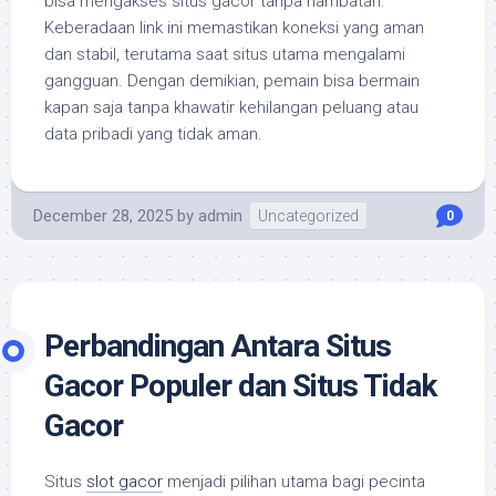
bisa mengakses situs gacor tanpa hambatan.
Keberadaan link ini memastikan koneksi yang aman
dan stabil, terutama saat situs utama mengalami
gangguan. Dengan demikian, pemain bisa bermain
kapan saja tanpa khawatir kehilangan peluang atau
data pribadi yang tidak aman.
December 28, 2025
by
admin
Uncategorized
0
Perbandingan Antara Situs
Gacor Populer dan Situs Tidak
Gacor
Situs
slot gacor
menjadi pilihan utama bagi pecinta