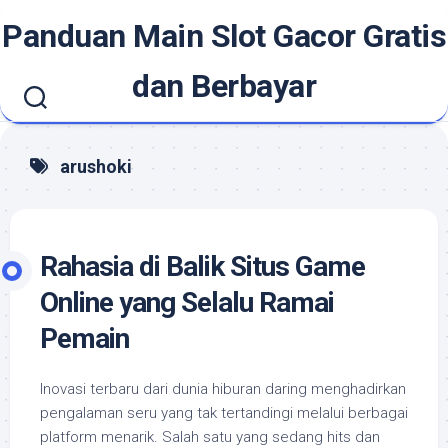
Skip
Panduan Main Slot Gacor Gratis
to
content
dan Berbayar
arushoki
Rahasia di Balik Situs Game
Online yang Selalu Ramai
Pemain
Inovasi terbaru dari dunia hiburan daring menghadirkan
pengalaman seru yang tak tertandingi melalui berbagai
platform menarik. Salah satu yang sedang hits dan