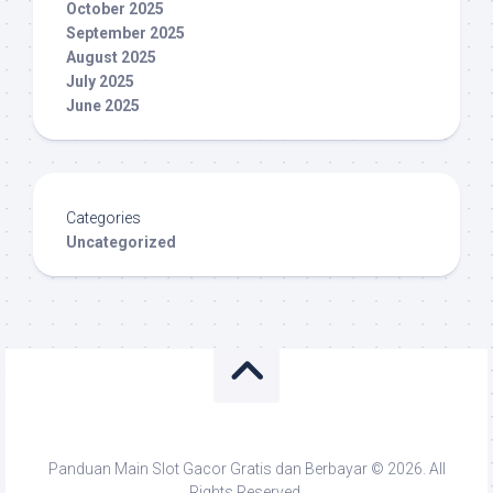
October 2025
September 2025
August 2025
July 2025
June 2025
Categories
Uncategorized
Panduan Main Slot Gacor Gratis dan Berbayar © 2026. All
Rights Reserved.