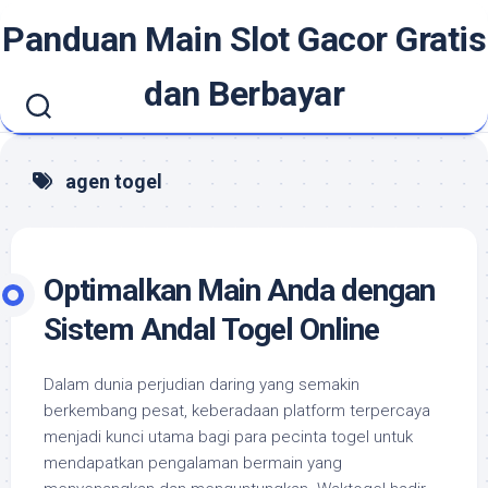
Skip
Panduan Main Slot Gacor Gratis
to
content
dan Berbayar
agen togel
Optimalkan Main Anda dengan
Sistem Andal Togel Online
Dalam dunia perjudian daring yang semakin
berkembang pesat, keberadaan platform terpercaya
menjadi kunci utama bagi para pecinta togel untuk
mendapatkan pengalaman bermain yang