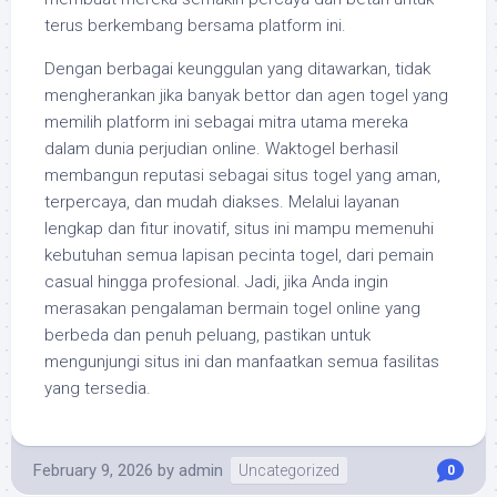
terus berkembang bersama platform ini.
Dengan berbagai keunggulan yang ditawarkan, tidak
mengherankan jika banyak bettor dan agen togel yang
memilih platform ini sebagai mitra utama mereka
dalam dunia perjudian online. Waktogel berhasil
membangun reputasi sebagai situs togel yang aman,
terpercaya, dan mudah diakses. Melalui layanan
lengkap dan fitur inovatif, situs ini mampu memenuhi
kebutuhan semua lapisan pecinta togel, dari pemain
casual hingga profesional. Jadi, jika Anda ingin
merasakan pengalaman bermain togel online yang
berbeda dan penuh peluang, pastikan untuk
mengunjungi situs ini dan manfaatkan semua fasilitas
yang tersedia.
February 9, 2026
by
admin
Uncategorized
0