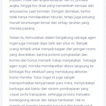
populer, mulai dari angka keluaran hari ini, prediksi
angka, hingga live draw yang menambah sensasi dan
antusiasme saat bermain. Dengan demikian, bettor
tidak hanya mendapatkan hiburan, tetapi juga peluang
meraih keuntungan besar dari setiap taruhan yang
mereka pasang.
Selain itu, kemudahan dalam bergabung sebagai agen
togel juga menjadi daya tarik dari situs ini. Banyak
orang tertarik untuk menjadi bagian dari jaringan resmi
yang disediakan, karena potensi penghasilan dari
komisi dan bonus menarik cukup menjanjikan. Sebagai
agen togel, mereka mendapatkan akses langsung ke
berbagai fitur eksklusif yang mendukung aktivitas
bisnis mereka. Situs togel ini juga sangat
memperhatikan kenyamanan para mitra, menyediakan
berbagai alat bantu dan sistem pembayaran yang
cepat serta transparan, sehingga proses transaksi
berlangsung lancar dan tanpa hambatan. Hal ini
membuat mereka semakin percaya dan betah untuk