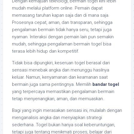
Dengan kemajuan teknologi, bermain togel kini lebih
mudah melalui platform online. Pemain dapat
memasang taruhan kapan saja dan di mana saja.
Prosesnya cepat, aman, dan transparan, sehingga
pengalaman bermain tidak hanya seru, tetapi juga
nyaman. Interaksi dengan pemain lain pun semakin
mudah, sehingga pengalaman bermain togel bisa
terasa lebih hidup dan kompetitif.
Tidak bisa dipungkiri, keseruan togel berasal dari
sensasi menebak angka dan menunggu hasilnya
keluar. Namun, kenyamanan dan keamanan saat
bermain juga sama pentingnya. Memilih
bandar togel
yang terpercaya memastikan pengalaman bermain
tetap menyenangkan, aman, dan memuaskan.
Bagi yang ingin merasakan sensasi ini, mulailah dengan
menganalisis angka dan menyiapkan strategi
sederhana. Togel bukan hanya soal keberuntungan,
tetapi juga tentang menikmati proses, belajar dari