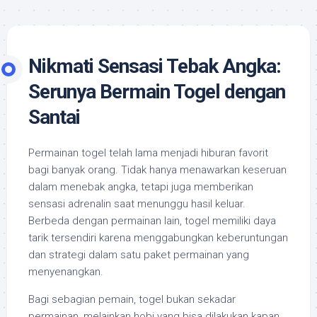
Nikmati Sensasi Tebak Angka:
Serunya Bermain Togel dengan
Santai
Permainan togel telah lama menjadi hiburan favorit
bagi banyak orang. Tidak hanya menawarkan keseruan
dalam menebak angka, tetapi juga memberikan
sensasi adrenalin saat menunggu hasil keluar.
Berbeda dengan permainan lain, togel memiliki daya
tarik tersendiri karena menggabungkan keberuntungan
dan strategi dalam satu paket permainan yang
menyenangkan.
Bagi sebagian pemain, togel bukan sekadar
permainan, melainkan hobi yang bisa dilakukan kapan